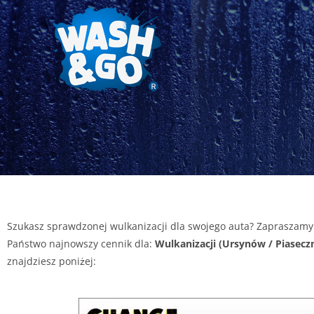
Szukasz sprawdzonej wulkanizacji dla swojego auta? Zapraszamy 
Państwo najnowszy cennik dla:
Wulkanizacji (Ursynów / Piasecz
znajdziesz poniżej: