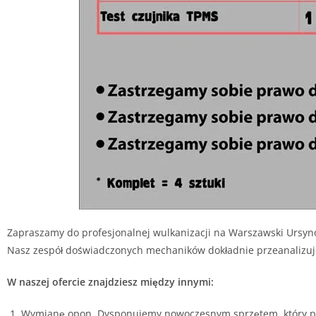
Zapraszamy do profesjonalnej wulkanizacji na Warszawski Ursy
Nasz zespół doświadczonych mechaników dokładnie przeanalizuje 
W naszej ofercie znajdziesz między innymi:
Wymianę opon. Dysponujemy nowoczesnym sprzętem, który poz