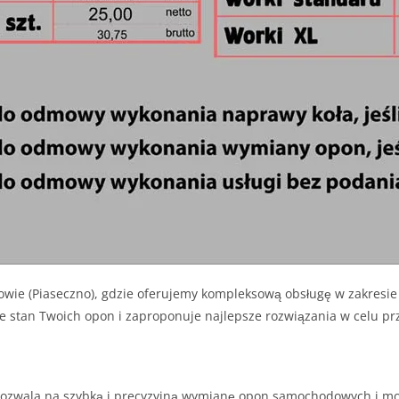
nowie (Piaseczno), gdzie oferujemy kompleksową obsługę w zakre
stan Twoich opon i zaproponuje najlepsze rozwiązania w celu prz
wala na szybką i precyzyjną wymianę opon samochodowych i moto