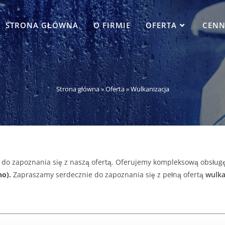
STRONA GŁÓWNA
O FIRMIE
OFERTA
CENN
Strona główna
»
Oferta
»
Wulkanizacja
do zapoznania się z naszą ofertą. Oferujemy kompleksową obsługę 
no).
Zapraszamy serdecznie do zapoznania się z pełną ofertą
wulka