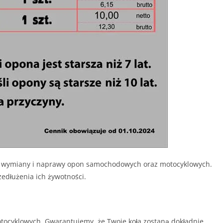
sie wymiany i naprawy opon samochodowych oraz motocyklowych.
edłużenia ich żywotności.
cyklowych. Gwarantujemy, że Twoje koła zostaną dokładnie