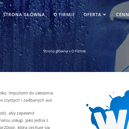
STRONA GŁÓWNA
O FIRMIE
OFERTA
CENN
Strona główna
»
O Firmie
oku. Impulsem do założenia
do czystych i zadbanych aut.
ność, aby zapewnić
aniu usługi. Jako jedna z
r2Door, która cechuje się