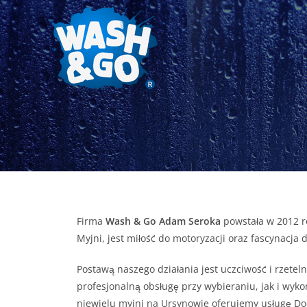
Firma
Wash & Go Adam Seroka
powstała w 2012 r
Myjni, jest miłość do motoryzacji oraz fascynacja 
Postawą naszego działania jest uczciwość i rzetel
profesjonalną obsługę przy wybieraniu, jak i wykon
niewielu myjni na Ursynowie oferujemy usługę Doo