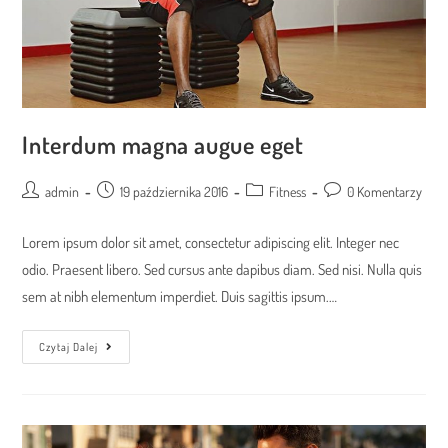
Interdum magna augue eget
Post
Post
Post
Post
admin
19 października 2016
Fitness
0 Komentarzy
author:
published:
category:
comments:
Lorem ipsum dolor sit amet, consectetur adipiscing elit. Integer nec
odio. Praesent libero. Sed cursus ante dapibus diam. Sed nisi. Nulla quis
sem at nibh elementum imperdiet. Duis sagittis ipsum.…
Interdum
Czytaj Dalej
Magna
Augue
Eget