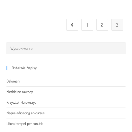
Conubia
Nostra
1
2
3
Go to the previous page
Search
this
website
Ostatnie Wpisy
Delorean
Niedzielne zawody
Krzysztof Hołowczyc
Neque adipiscing an cursus
Litora torqent per conubia