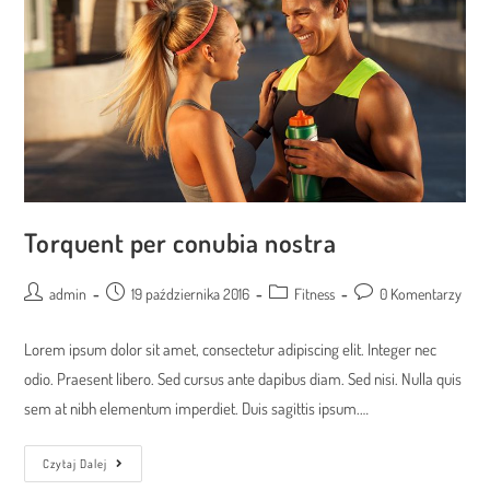
Torquent per conubia nostra
Post
Post
Post
Post
admin
19 października 2016
Fitness
0 Komentarzy
author:
published:
category:
comments:
Lorem ipsum dolor sit amet, consectetur adipiscing elit. Integer nec
odio. Praesent libero. Sed cursus ante dapibus diam. Sed nisi. Nulla quis
sem at nibh elementum imperdiet. Duis sagittis ipsum.…
Torquent
Czytaj Dalej
Per