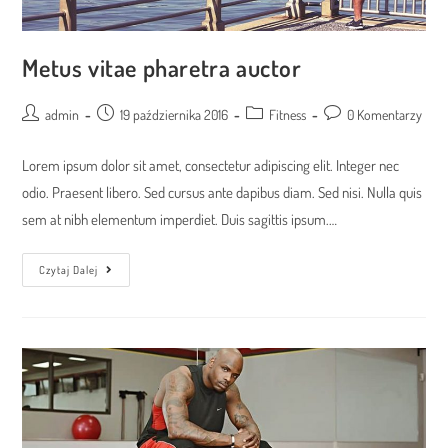
Metus vitae pharetra auctor
Post
Post
Post
Post
admin
19 października 2016
Fitness
0 Komentarzy
author:
published:
category:
comments:
Lorem ipsum dolor sit amet, consectetur adipiscing elit. Integer nec
odio. Praesent libero. Sed cursus ante dapibus diam. Sed nisi. Nulla quis
sem at nibh elementum imperdiet. Duis sagittis ipsum.…
Metus
Czytaj Dalej
Vitae
Pharetra
Auctor