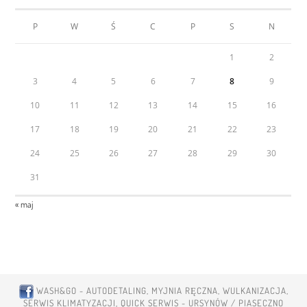
P
W
Ś
C
P
S
N
1
2
3
4
5
6
7
8
9
10
11
12
13
14
15
16
17
18
19
20
21
22
23
24
25
26
27
28
29
30
31
« maj
WASH&GO - AUTODETALING, MYJNIA RĘCZNA, WULKANIZACJA,
SERWIS KLIMATYZACJI, QUICK SERWIS - URSYNÓW / PIASECZNO