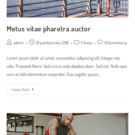
Metus vitae pharetra auctor
Post
Post
Post
Post
admin
19 października 2016
Fitness
0 Komentarzy
author:
published:
category:
comments:
Lorem ipsum dolor sit amet, consectetur adipiscing elit. Integer nec
odio. Praesent libero. Sed cursus ante dapibus diam. Sed nisi. Nulla quis
sem at nibh elementum imperdiet. Duis sagittis ipsum.…
Metus
Czytaj Dalej
Vitae
Pharetra
Auctor