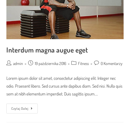
Interdum magna augue eget
Post
Post
Post
Post
admin
19 października 2016
Fitness
0 Komentarzy
author:
published:
category:
comments:
Lorem ipsum dolor sit amet, consectetur adipiscing elit. Integer nec
odio. Praesent libero. Sed cursus ante dapibus diam. Sed nisi. Nulla quis
sem at nibh elementum imperdiet. Duis sagittis ipsum.…
Interdum
Czytaj Dalej
Magna
Augue
Eget