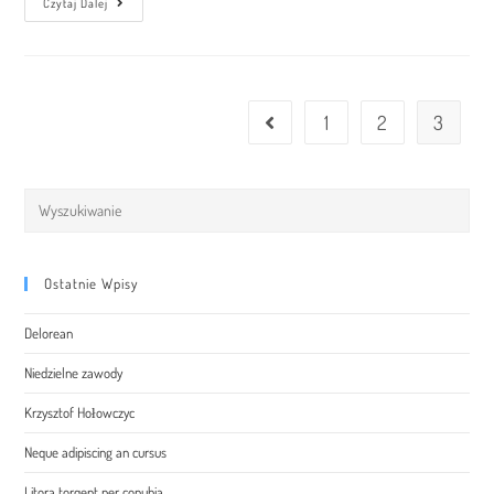
Torquent
Czytaj Dalej
Per
Conubia
Nostra
1
2
3
Go to the previous page
Search
this
website
Ostatnie Wpisy
Delorean
Niedzielne zawody
Krzysztof Hołowczyc
Neque adipiscing an cursus
Litora torqent per conubia