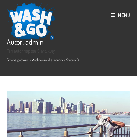
Skip
to
MENU
content
Autor:
admin
Ten autor napisał 9 artykuły
Strona główna
»
Archiwum dla admin
»
Strona 3