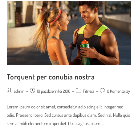
Torquent per conubia nostra
Post
Post
Post
Post
admin
19 października 2016
Fitness
0 Komentarzy
author:
published:
category:
comments:
Lorem ipsum dolor sit amet, consectetur adipiscing elit. Integer nec
odio. Praesent libero. Sed cursus ante dapibus diam. Sed nisi. Nulla quis
sem at nibh elementum imperdiet. Duis sagittis ipsum.…